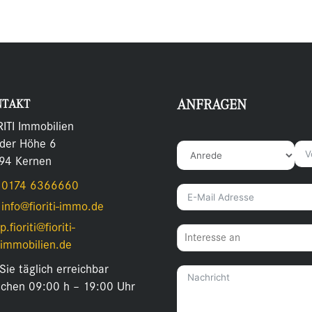
NTAKT
ANFRAGEN
RITI Immobilien
 der Höhe 6
94 Kernen
0174 6366660
info@fioriti-immo.de
p.fioriti@fioriti-
immobilien.de
Sie täglich erreichbar
schen 09:00 h – 19:00 Uhr