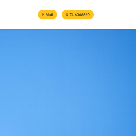
E-Mail
0174 6366660